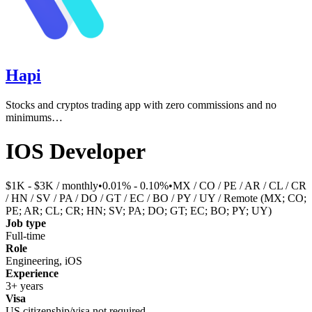
Hapi
Stocks and cryptos trading app with zero commissions and no
minimums…
IOS Developer
$1K - $3K / monthly
•
0.01% - 0.10%
•
MX / CO / PE / AR / CL / CR
/ HN / SV / PA / DO / GT / EC / BO / PY / UY / Remote (MX; CO;
PE; AR; CL; CR; HN; SV; PA; DO; GT; EC; BO; PY; UY)
Job type
Full-time
Role
Engineering, iOS
Experience
3+ years
Visa
US citizenship/visa not required