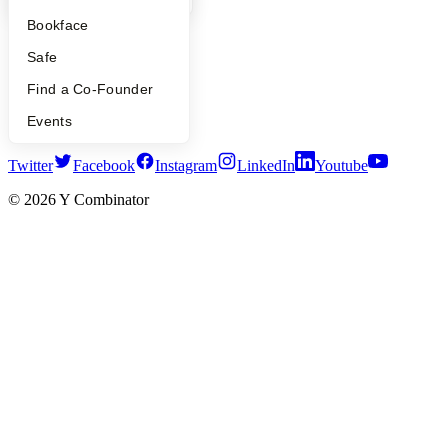
Press
Bookface
People
Careers
Safe
Privacy Policy
Find a Co-Founder
Notice at Collection
Security
Events
Terms of Use
Twitter
Facebook
Instagram
LinkedIn
Youtube
©
2026
Y Combinator