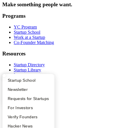
Make something people want.
Programs
YC Program
Startup School
Work at a Startup
Co-Founder Matching
Resources
Startup Directory
Startup Library
Investors
Demo Day
What Happens at YC?
Startup Directory
Startup School
Safe
Apply
Founder Directory
Newsletter
Hacker News
Launch YC
YC Interview Guide
Launch YC
Requests for Startups
YC Deals
FAQ
For Investors
Company
People
Verify Founders
YC Blog
YC Blog
Hacker News
Contact