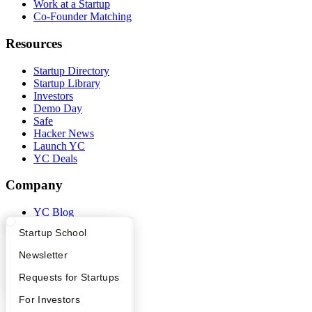
Work at a Startup
Co-Founder Matching
Resources
Startup Directory
Startup Library
Investors
Demo Day
Safe
Hacker News
Launch YC
YC Deals
Company
YC Blog
Contact
What Happens at YC?
Startup Directory
Startup School
Press
People
Apply
Founder Directory
Newsletter
Careers
Privacy Policy
YC Interview Guide
Launch YC
Requests for Startups
Notice at Collection
FAQ
For Investors
Security