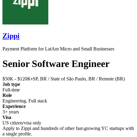
Zippi
Payment Platform for LatAm Micro and Small Businesses
Senior Software Engineer
$50K - $120K
•
SP, BR / State of São Paulo, BR / Remote (BR)
Job type
Full-time
Role
Engineering, Full stack
Experience
3+ years
Visa
US citizen/visa only
Apply to
Zippi
and hundreds of other fast-growing YC startups with
a single profile.