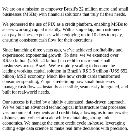
We are on a mission to empower Brazil’s 22 million micro and small
businesses (MSBs) with financial solutions that truly fit their needs.
We pioneered the use of PIX as a credit platform, enabling MSBs to
access working capital instantly. With a single tap, our customers
can pay business expenses while enjoying up to 10 days to repay,
ensuring consistent cash flow for their operations.
Since launching three years ago, we’ve achieved profitability and
experienced exponential growth. To date, we’ve extended over
R$7.6 billion (US$ 1.4 billion) in credit to micro and small
businesses across Brazil. We’re rapidly scaling to become the
leading working capital solution in Brazil’s R$ 3.5 trillion (US$ 652
billion) MSB economy. Much like how credit cards transformed
consumer spending, Zippi is redefining how small businesses
manage cash flow — instantly accessible, seamlessly integrated, and
built for real-world needs.
Our success is fueled by a highly automated, data-driven approach.
We’ve built an advanced technological infrastructure that processes
vast amounts of payments and credit data, allowing us to underwrite,
disburse, and collect at scale while maintaining strong unit
economics. We manage the entire credit cycle in-house, leveraging
cutting-edge data science to make real-time decisions with precision.